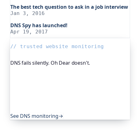
The best tech question to ask in a job interview
Jan 3, 2016
DNS Spy has launched!
Apr 19, 2017
// trusted website monitoring
DNS fails silently. Oh Dear doesn't.
DNS breaks in quiet, nasty ways. Oh Dear, the
monitoring platform I help build, watches your
DNS records and alerts you when they change
unexpectedly. Global companies and public-sector
services rely on it to catch exactly these problems
before their users do.
See DNS monitoring
→