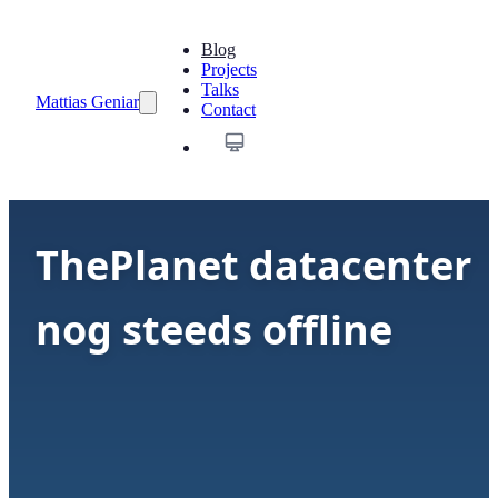
Blog
Projects
Talks
Mattias Geniar
Contact
ThePlanet datacenter
nog steeds offline